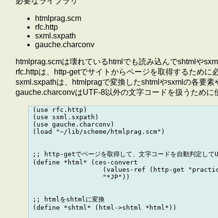
必要なライブラリ
htmlprag.scm
rfc.http
sxml.sxpath
gauche.charconv
htmlprag.scmは壊れているhtmlでも読み込んでshtmlやs
rfc.httpは、http-getでサイトからページを取得するため
sxml.sxpathは、htmlpragで変換したshtmlやsxm
gauche.charconvはUTF-8以外の文字コードを扱うため
 (use rfc.http)

 (use sxml.sxpath)

 (use gauche.charconv)

 (load "~/lib/scheme/htmlprag.scm")

 ;; http-getでページを取得して、文字コードを自動判定してUT
 (define *html* (ces-convert 

                   (values-ref (http-get "practic
                   "*JP"))

 ;; htmlをshtmlに変換

 (define *shtml* (html->shtml *html*))
