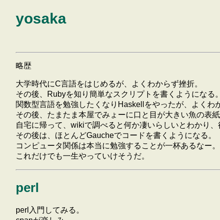
yosaka
略歴
大学時代にC言語をはじめるが、よくわからず挫折。
その後、Rubyを知り簡単なスクリプトを書くようになる
関数型言語を勉強したくなりHaskellをやったが、よくわから
その後、たまたま本屋でみょーに口と目が大きい魚の表紙の
自宅に帰って、wikiで調べると何か凄いらしいとわかり
その後は、ほとんどGaucheでコードを書くようになる。
コンピュータ関係は本当に勉強することが一杯あるなー。
これだけでも一生やっていけそうだ。
perl
perl入門してみる。