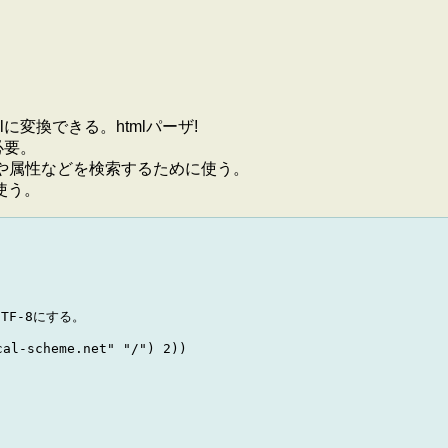
xmlに変換できる。htmlパーザ!
に必要。
lの各要素や属性などを検索するために使う。
に使う。
F-8にする。

al-scheme.net" "/") 2))
