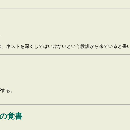
。
は、ネストを深くしてはいけないという教訓から来ていると書
がする。
きの覚書