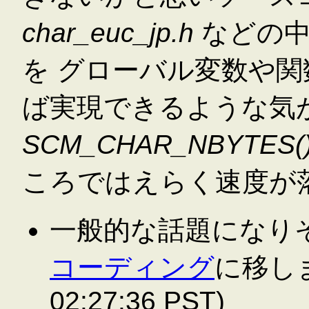
char_euc_jp.h
などの中
を グローバル変数や
ば実現できるような気
SCM_CHAR_NBYTES(
ころではえらく速度が
一般的な話題になり
コーディング
に移しま
02:27:36 PST)