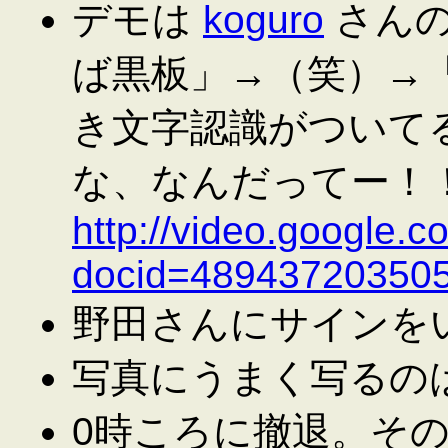
デモは
koguro
さんの
ば黒板」→（笑）→
き文字認識がついてるん
な、なんだってー！！ (
http://video.google.
docid=48943720350
野田さんにサインを
写真にうまく写るの
0時ころに撤退。そ