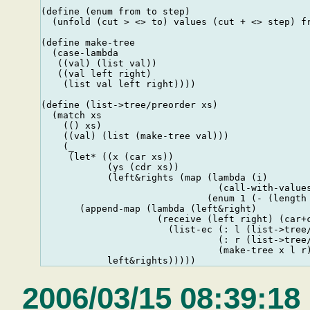
(define (enum from to step)

  (unfold (cut > <> to) values (cut + <> step) fr
(define make-tree

  (case-lambda

   ((val) (list val))

   ((val left right)

    (list val left right))))

(define (list->tree/preorder xs)

  (match xs

    (() xs)

    ((val) (list (make-tree val)))

    (_

     (let* ((x (car xs))

            (ys (cdr xs))

            (left&rights (map (lambda (i)

                                (call-with-values
                              (enum 1 (- (length 
       (append-map (lambda (left&right)

                     (receive (left right) (car+c
                       (list-ec (: l (list->tree/
                                (: r (list->tree/
                                (make-tree x l r)
2006/03/15 08:39:18