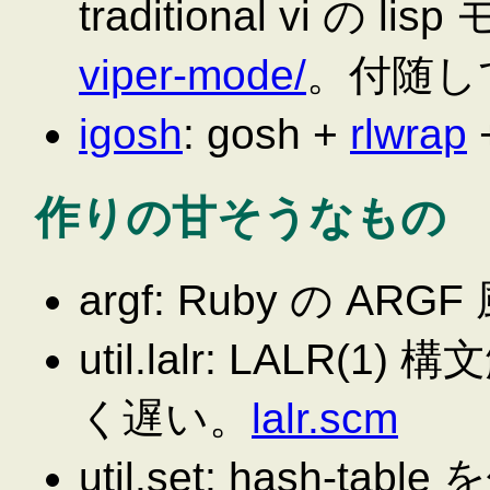
traditional vi の
viper-mode/
。付随し
igosh
: gosh +
rlwrap
作りの甘そうなもの
argf: Ruby の ARG
util.lalr: LAL
く遅い。
lalr.scm
util.set: hash-