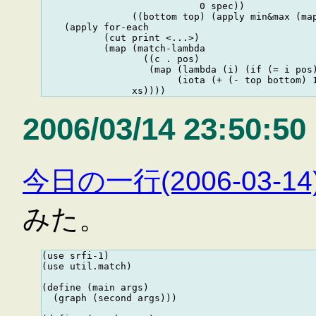
                            0 spec))

                ((bottom top) (apply min&max (map
    (apply for-each

           (cut print <...>)

           (map (match-lambda

                  ((c . pos)

                   (map (lambda (i) (if (= i pos)
                        (iota (+ (- top bottom) 1
2006/03/14 23:50:50
今日の一行(2006-03-1
みた。
(use srfi-1)

(use util.match)

(define (main args)

  (graph (second args)))
