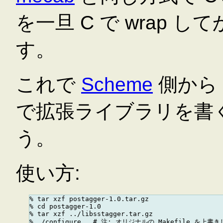
を一旦 C で wrap して
す。
これで
Scheme
側から f
で拡張ライブラリを書
う。
使い方:
% tar xzf postagger-1.0.tar.gz

% cd postagger-1.0

% tar xzf ../libsstagger.tar.gz

% ./configure   # 注: オリジナルの Makefile を上書き