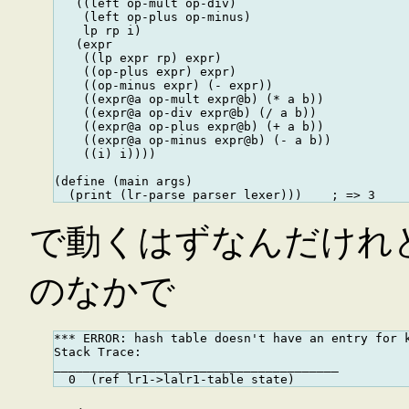
   ((left op-mult op-div)

    (left op-plus op-minus)

    lp rp i)

   (expr

    ((lp expr rp) expr)

    ((op-plus expr) expr)

    ((op-minus expr) (- expr))

    ((expr@a op-mult expr@b) (* a b))

    ((expr@a op-div expr@b) (/ a b))

    ((expr@a op-plus expr@b) (+ a b))

    ((expr@a op-minus expr@b) (- a b))

    ((i) i))))

(define (main args)

で動くはずなんだけれど、lr1-
のなかで
*** ERROR: hash table doesn't have an entry for k
Stack Trace:

_______________________________________
