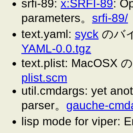
srfi-89:
x:SRFI-89
: O
parameters。
srfi-89/
text.yaml:
syck
のバ
YAML-0.0.tgz
text.plist: MacO
plist.scm
util.cmdargs: yet an
parser。
gauche-cmda
lisp mode for viper: