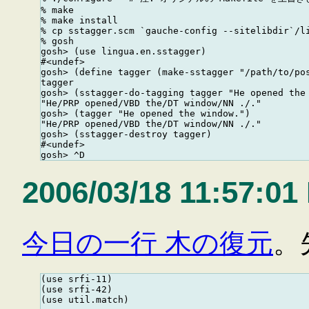
% make

% make install

% cp sstagger.scm `gauche-config --sitelibdir`/li
% gosh

gosh> (use lingua.en.sstagger)

#<undef>

gosh> (define tagger (make-sstagger "/path/to/pos
tagger

gosh> (sstagger-do-tagging tagger "He opened the 
"He/PRP opened/VBD the/DT window/NN ./."

gosh> (tagger "He opened the window.")

"He/PRP opened/VBD the/DT window/NN ./."

gosh> (sstagger-destroy tagger)

#<undef>

2006/03/18 11:57:01
今日の一行 木の復元
。
(use srfi-11)

(use srfi-42)

(use util.match)
