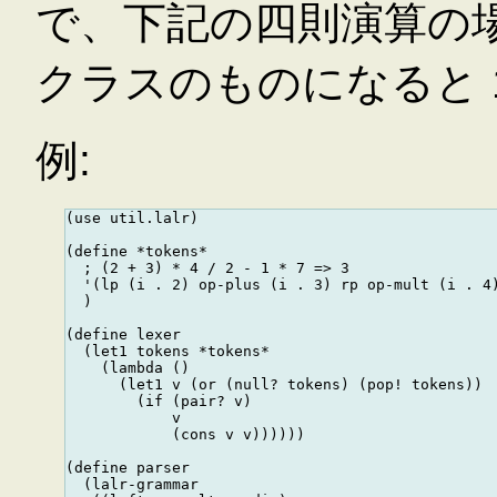
で、下記の四則演算の場合で
クラスのものになると 1
例:
(use util.lalr)

(define *tokens*

  ; (2 + 3) * 4 / 2 - 1 * 7 => 3

  '(lp (i . 2) op-plus (i . 3) rp op-mult (i . 4)
  )

(define lexer

  (let1 tokens *tokens*

    (lambda ()

      (let1 v (or (null? tokens) (pop! tokens))

        (if (pair? v)

            v

            (cons v v))))))

(define parser

  (lalr-grammar
