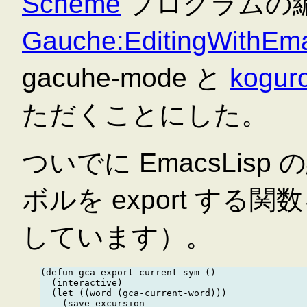
Scheme
プログラムの
Gauche:EditingWithEm
gacuhe-mode と
kogur
ただくことにした。
ついでに EmacsLis
ボルを export する
しています）。
(defun gca-export-current-sym ()

  (interactive)

  (let ((word (gca-current-word)))

    (save-excursion
