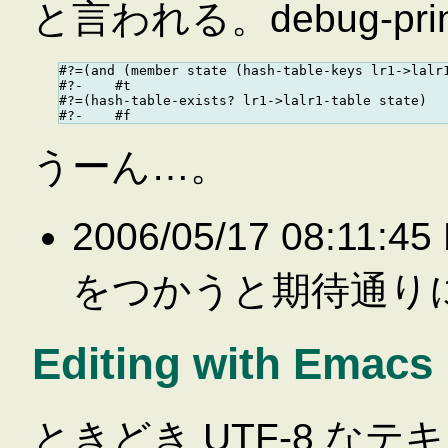
と言われる。debug-pr
#?=(and (member state (hash-table-keys lr1->lalr1
#?-    #t

#?=(hash-table-exists? lr1->lalr1-table state)

うーん…。
2006/05/17 08:11:
をつかうと期待通り
Editing with Emacs
ときどき UTF-8 な