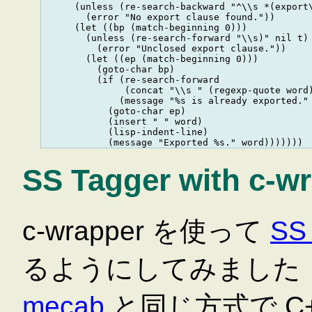
      (unless (re-search-backward "^\\s *(export\
        (error "No export clause found."))

      (let ((bp (match-beginning 0)))

        (unless (re-search-forward "\\s)" nil t)

          (error "Unclosed export clause."))

        (let ((ep (match-beginning 0)))

          (goto-char bp)

          (if (re-search-forward

               (concat "\\s " (regexp-quote word)
              (message "%s is already exported." 
            (goto-char ep)

            (insert " " word)

            (lisp-indent-line)

SS Tagger with c-w
c-wrapper を使って
SS
るようにしてみました
mecab
と同じ方式で C