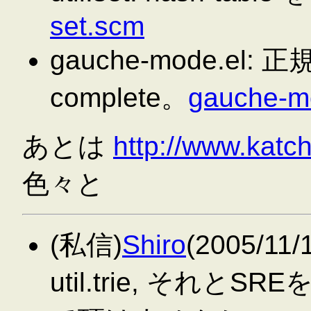
set.scm
gauche-mode.el:
complete。
gauche-m
あとは
http://www.katch
色々と
(私信)
Shiro
(2005/11/1
util.trie, それと