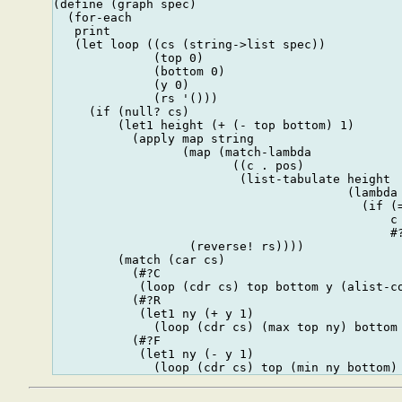
(define (graph spec)

  (for-each

   print

   (let loop ((cs (string->list spec))

              (top 0)

              (bottom 0)

              (y 0)

              (rs '()))

     (if (null? cs)

         (let1 height (+ (- top bottom) 1)

           (apply map string

                  (map (match-lambda

                         ((c . pos)

                          (list-tabulate height

                                         (lambda 
                                           (if (=
                                               c

                                               #?
                   (reverse! rs))))

         (match (car cs)

           (#?C

            (loop (cdr cs) top bottom y (alist-co
           (#?R

            (let1 ny (+ y 1)

              (loop (cdr cs) (max top ny) bottom 
           (#?F

            (let1 ny (- y 1)
