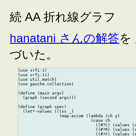
続 AA 折れ線グラフ
hanatani さんの解答
を
づいた。
(use srfi-1)

(use srfi-11)

(use util.match)

(use gauche.collection)

(define (main args)

  (graph (second args)))

(define (graph spec)

  (let*-values (((xs _)

                 (map-accum (lambda (ch y)

                              (case ch

                                ((#?C) (values (c
                                ((#?R) (values (c
                                ((#?F) (values (c