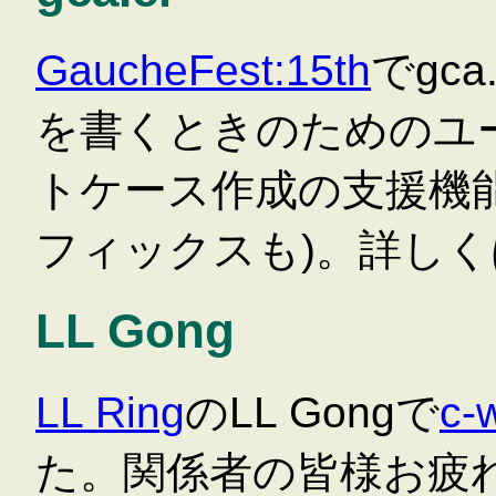
GaucheFest:15th
でgca
を書くときのためのユ
トケース作成の支援機
フィックスも)。詳しく
LL Gong
LL Ring
のLL Gongで
c-
た。関係者の皆様お疲