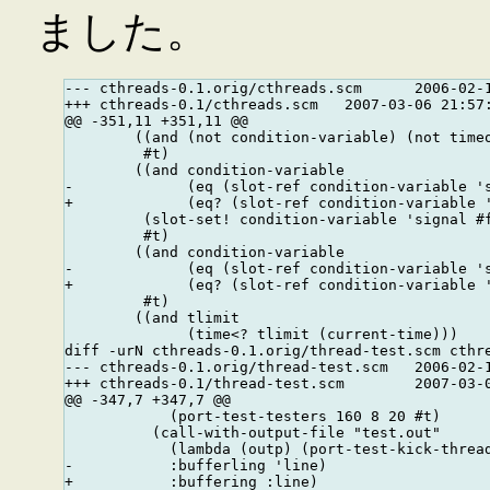
ました。
--- cthreads-0.1.orig/cthreads.scm      2006-02-1
+++ cthreads-0.1/cthreads.scm   2007-03-06 21:57:
@@ -351,11 +351,11 @@

        ((and (not condition-variable) (not timeo
         #t)

        ((and condition-variable

-             (eq (slot-ref condition-variable 's
+             (eq? (slot-ref condition-variable '
         (slot-set! condition-variable 'signal #f
         #t)

        ((and condition-variable

-             (eq (slot-ref condition-variable 's
+             (eq? (slot-ref condition-variable '
         #t)

        ((and tlimit

              (time<? tlimit (current-time)))

diff -urN cthreads-0.1.orig/thread-test.scm cthre
--- cthreads-0.1.orig/thread-test.scm   2006-02-1
+++ cthreads-0.1/thread-test.scm        2007-03-0
@@ -347,7 +347,7 @@

            (port-test-testers 160 8 20 #t)

          (call-with-output-file "test.out"

            (lambda (outp) (port-test-kick-thread
-           :bufferling 'line)

+           :buffering :line)
