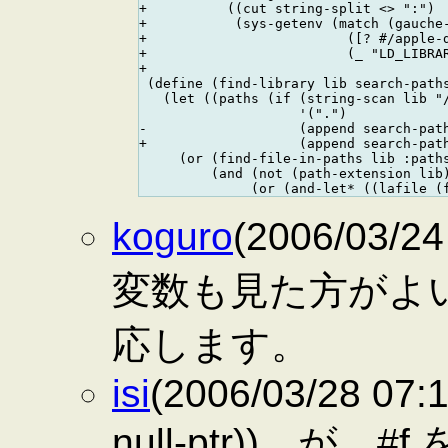
+          ((cut string-split <> ":")

+           (sys-getenv (match (gauche-
+                         ([? #/apple-d
+                         (_ "LD_LIBRAR
+

 (define (find-library lib search-paths
   (let ((paths (if (string-scan lib "/
                    '(".")

-                   (append search-path
+                   (append search-path
     (or (find-file-in-paths lib :paths
         (and (not (path-extension lib)
koguro
(2006/03/
変数も見た方がよ
応します。
isi
(2006/03/28 07:1
null-ptr)) 