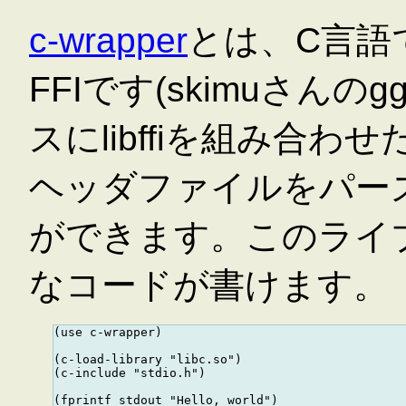
c-wrapper
とは、C言語
FFIです(skimuさんのg
スにlibffiを組み合
ヘッダファイルをパー
ができます。このライ
なコードが書けます。
(use c-wrapper)

(c-load-library "libc.so")

(c-include "stdio.h")

(fprintf stdout "Hello, world")
