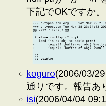
下記でOKですか。
--- c-types.scm.org     Sat Mar 25 21:0
+++ c-types.scm Tue Mar 28 23:04:43 200
@@ -232,7 +232,7 @@

 (define (null-ptr? obj)

   (and (is-a? obj <c-basic-ptr>)

-       (equal? (buffer-of obj) %null-p
+       (equal? (buffer-of obj) (%null-
 ;;

 ;; pointer

koguro
(2006/03/
通りです。報告あ
isi
(2006/04/04 09