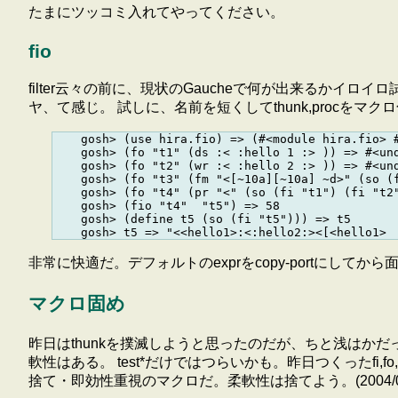
たまにツッコミ入れてやってください。
fio
filter云々の前に、現状のGaucheで何が出来るかイロイ
ヤ、て感じ。 試しに、名前を短くしてthunk,procをマ
    gosh> (use hira.fio) => (#<module hira.fio> #
    gosh> (fo "t1" (ds :< :hello 1 :> )) => #<und
    gosh> (fo "t2" (wr :< :hello 2 :> )) => #<und
    gosh> (fo "t3" (fm "<[~10a][~10a] ~d>" (so (f
    gosh> (fo "t4" (pr "<" (so (fi "t1") (fi "t2"
    gosh> (fio "t4"  "t5") => 58

    gosh> (define t5 (so (fi "t5"))) => t5

非常に快適だ。デフォルトのexprをcopy-portにしてから面白くなっ
マクロ固め
昨日はthunkを撲滅しようと思ったのだが、ちと浅はかだった気
軟性はある。 test*だけではつらいかも。昨日つくったfi,
捨て・即効性重視のマクロだ。柔軟性は捨てよう。(2004/03/16 