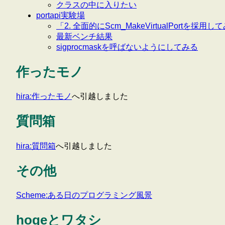
クラスの中に入りたい
portapi実験場
「2. 全面的にScm_MakeVirtualPortを採
最新ベンチ結果
sigprocmaskを呼ばないようにしてみる
作ったモノ
hira:作ったモノ
へ引越しました
質問箱
hira:質問箱
へ引越しました
その他
Scheme:ある日のプログラミング風景
hogeとワタシ