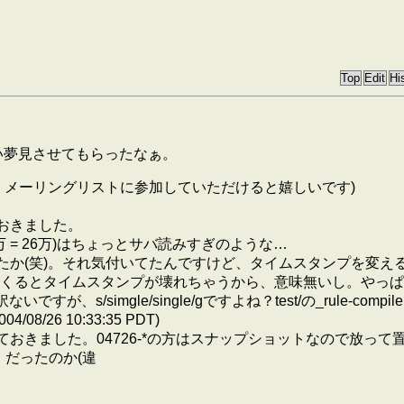
いい夢見させてもらったなぁ。
す。メーリングリストに参加していただけると嬉しいです)
ておきました。
の(年齢 * 10万 = 26万)はちょっとサバ読みすぎのような…
いましたか(笑)。それ気付いてたんですけど、タイムスタンプを
VSからとってくるとタイムスタンプが壊れちゃうから、意味無いし。や
imgle/single/gですよね？test/の_rule-compiler.scmと
26 10:33:35 PDT)
きました。04726-*の方はスナップショットなので放って置くことにしま
mgle」だったのか(違