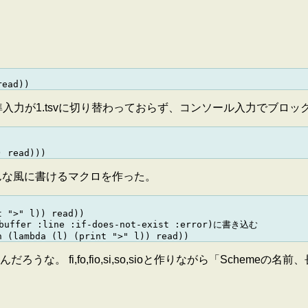
入力が1.tsvに切り替わっておらず、コンソール入力でブロッ
でこんな風に書けるマクロを作った。
 ">" l)) read))

uffer :line :if-does-not-exist :error)に書き込む

 fi,fo,fio,si,so,sioと作りながら「Schemeの