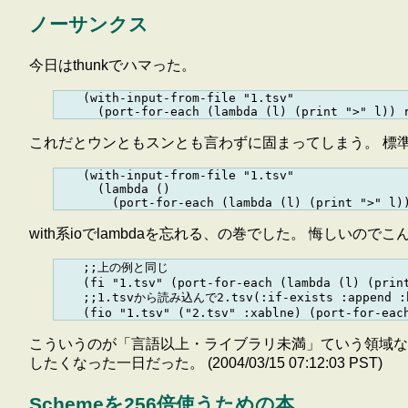
ノーサンクス
今日はthunkでハマった。
    (with-input-from-file "1.tsv"

これだとウンともスンとも言わずに固まってしまう。 標準
    (with-input-from-file "1.tsv"

      (lambda ()

with系ioでlambdaを忘れる、の巻でした。 悔しいの
    ;;上の例と同じ

    (fi "1.tsv" (port-for-each (lambda (l) (print
    ;;1.tsvから読み込んで2.tsv(:if-exists :append :b
こういうのが「言語以上・ライブラリ未満」ていう領域なんだろうな。
したくなった一日だった。 (2004/03/15 07:12:03 PST)
Schemeを256倍使うための本