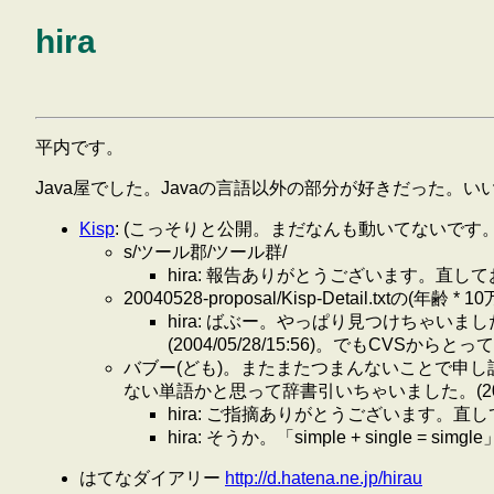
hira
平内です。
Java屋でした。Javaの言語以外の部分が好きだった。
Kisp
: (こっそりと公開。まだなんも動いてないで
s/ツール郡/ツール群/
hira: 報告ありがとうございます。直し
20040528-proposal/Kisp-Detail.txt
hira: ばぶー。やっぱり見つけちゃ
(2004/05/28/15:56)。でもC
バブー(ども)。またまたつまんないことで申し訳ないですが、s/s
ない単語かと思って辞書引いちゃいました。(2004/08/
hira: ご指摘ありがとうございます。直してお
hira: そうか。「simple + single = si
はてなダイアリー
http://d.hatena.ne.jp/hirau