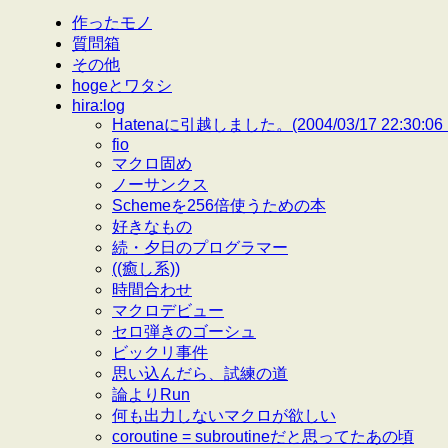
作ったモノ
質問箱
その他
hogeとワタシ
hira:log
Hatenaに引越しました。(2004/03/17 22:30:06 
fio
マクロ固め
ノーサンクス
Schemeを256倍使うための本
好きなもの
続・夕日のプログラマー
((癒し系))
時間合わせ
マクロデビュー
セロ弾きのゴーシュ
ビックリ事件
思い込んだら、試練の道
論よりRun
何も出力しないマクロが欲しい
coroutine = subroutineだと思ってたあの頃