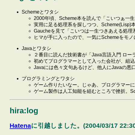
Schemeとワタシ
2000年頃、Scheme本を読んで「こいつぁ
実用に足る処理系を探しつつ、Scheme(Lisp
Gaucheを見て「こいつは一生つきあえる処
ヒマが手に入ったので、一気にSchemeをモ
Javaとワタシ
２番目に読んだ技術書が「Java言語入門 ロ
初めてプログラマーとして入った会社が、組込J
Javaには色々文句あるけど、他人にJavaの
プログラミングとワタシ
ゲーム作りたいなー。じゃあ、プログラマーに
ゲーム製作は人工知能を組むところで挫折。Sc
hira:log
Hatena
に引越しました。(2004/03/17 22:30: