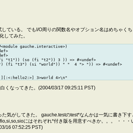
ロ試している。 でもI/O周りの関数名やオプション名はめちゃくちゃ長
クロ化してみた。
<module gauche.interactive>)

ef>

ef>

i "t1")) (so (fi "t2")) 3 )) => #<undef>

) (fi "t3") (si "world")) " "  4 "> ")) => #<undef>

てきた。(2004/03/17 09:25:11 PST)
がしてきた。 gauche.testのtest*なんかは一気に書き下
fo,fio,si,so,sioにはそれぞれ*付き版を用意すべきか。
07:52:25 PST)