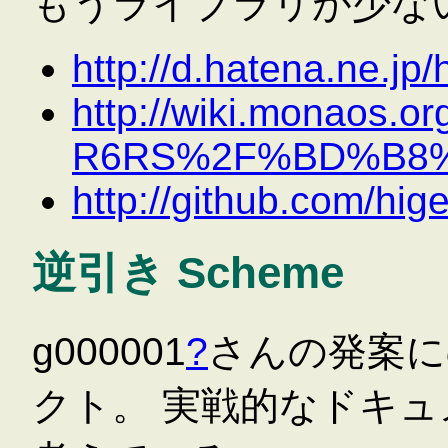
もうライブラリが少ない
http://d.hatena.ne.j
http://wiki.monaos.or
R6RS%2F%BD%B8
http://github.com/hig
逆引き Scheme
g000001
?
さんの発案に
クト。 実戦的なドキ