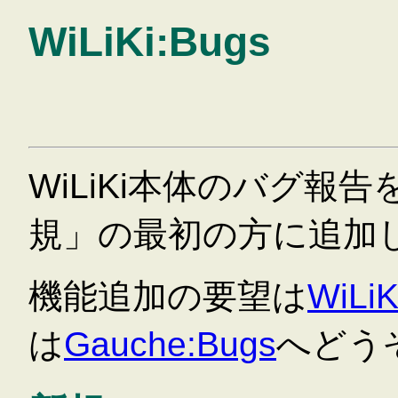
WiLiKi:Bugs
WiLiKi本体のバグ報
規」の最初の方に追加
機能追加の要望は
WiLiK
は
Gauche:Bugs
へどう