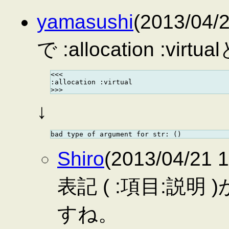
yamasushi
(2013/04
で :allocation :
<<<

:allocation :virtual

↓
Shiro
(2013/04/21
表記 ( :項目:説
すね。