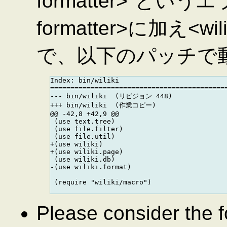
formatter>"という
formatter>に加え<w
で、以下のパッチで
Index: bin/wiliki

============================================
--- bin/wiliki  (リビジョン 448)

+++ bin/wiliki  (作業コピー)

@@ -42,8 +42,9 @@

 (use text.tree)

 (use file.filter)

 (use file.util)

+(use wiliki)

+(use wiliki.page)

 (use wiliki.db)

-(use wiliki.format)

 (require "wiliki/macro")

Please consider the f