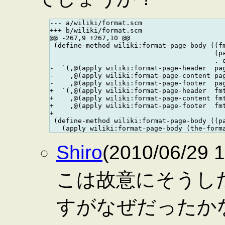
--- a/wiliki/format.scm

+++ b/wiliki/format.scm

@@ -267,9 +267,10 @@

 (define-method wiliki:format-page-body ((fm
                                         (pa
                                         . o
-  `(,@(apply wiliki:format-page-header  pag
-    ,@(apply wiliki:format-page-content pag
-    ,@(apply wiliki:format-page-footer  pag
+  `(,@(apply wiliki:format-page-header  fmt
+    ,@(apply wiliki:format-page-content fmt
+    ,@(apply wiliki:format-page-footer  fmt
+

 (define-method wiliki:format-page-body ((pa
Shiro
(2010/06/2
こは故意にそうし
すがなぜだったか