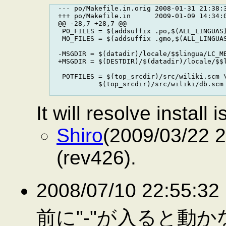
  --- po/Makefile.in.orig 2008-01-31 21:38:3
  +++ po/Makefile.in      2009-01-09 14:34:0
  @@ -28,7 +28,7 @@

   PO_FILES = $(addsuffix .po,$(ALL_LINGUAS)
   MO_FILES = $(addsuffix .gmo,$(ALL_LINGUAS
  -MSGDIR = $(datadir)/locale/$$lingua/LC_ME
  +MSGDIR = $(DESTDIR)/$(datadir)/locale/$$l
   POTFILES = $(top_srcdir)/src/wiliki.scm \
            $(top_srcdir)/src/wiliki/db.scm 
It will resolve install
Shiro
(2009/03/22 
(rev426).
2008/07/10 22:55:
前に"-"が入ると動