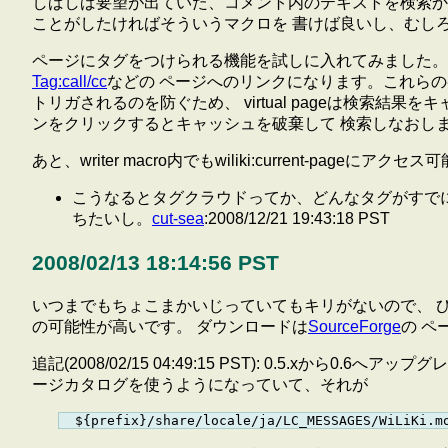
しばしば要望が出ていた、コメント内のテキストを検索か
ことがしたければそういうマクロを 書けば良いし、むし
ページにタグをつけられる機能を試しに入れてみました。 ページの
Tag:call/cc
などの ページへのリンクになります。これらのペー
トリガされるのを防ぐため、 virtual pageは検索結果をキ
ンをクリックするとキャッシュを破棄して 検索しなおしま
あと、writer macro内でもwiliki:current-pageにア
こうなるとタグクラウドってか、どんなタグがすで
ちたいし。
cut-sea
:2008/12/21 19:43:18 PST
2008/02/13 18:14:56 PST
いつまでもちょこまかいじっていてもキリがないので、 ひ
の可能性が高いです。 ダウンロードは
SourceForge
の ペ
追記(2008/02/15 04:49:15 PST): 0.5.x
ージカタログを使うようになっていて、それが