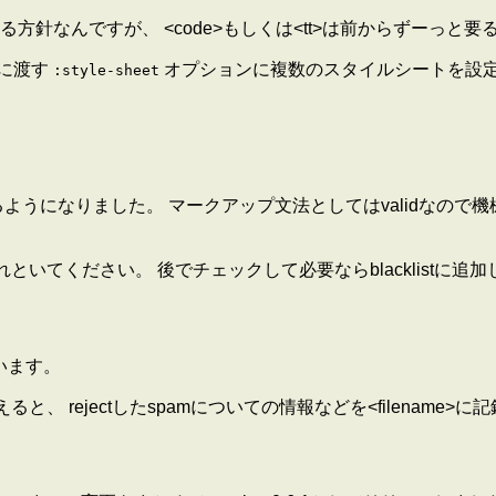
針なんですが、 <code>もしくは<tt>は前からずーっと
に渡す
オプションに複数のスタイルシートを設定で
:style-sheet
が入るようになりました。 マークアップ文法としてはvalidなの
の旨入れといてください。 後でチェックして必要ならblacklistに追
います。
<filename> を与えると、 rejectしたspamについての情報などを<fil