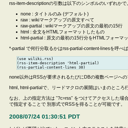
rss-item-descriptionの引数は以下のシンボルのいずれかで
none : タイトルのみ (デフォルト)
raw : wikiマークアップの原文すべて
raw-partial : wikiマークアップの原文の最初の15行
html : 全文をHTMLフォーマットしたもの
html-partial : 原文の最初の15行分をHTMLフォ
*-partial で何行分取るかはrss-partial-content-lin
(use wiliki.rss)

(rss-item-description 'html-partial)

none以外はRSSが要求されるたびにDBの複数ページ
html, html-partialで、リードマクロの展開はい
なお、上の指定方法は "?c=rss" をつけてアクセスした場合の
で指定することで 別形式でRSSを得ることが可能です。
2008/07/24 01:30:51 PDT