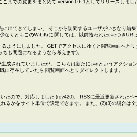
での変更をまとめて version 0.6.1としてリリースしまし
が先に出てきてしまい、 そこから訪問するユーザがいきなり編
少なくともこのWiLiKiに 関しては、以前拾われたc=eつき
容するようにしました。 GETでアクセスにゆくと閲覧画面へと
 こっちも問題になるようなら考えます)。
ンクが生成されていましたが、 こちらは新たにc=nというアクシ
既に存在していたら 閲覧画面へとリダイレクトします。
で、対応しました (rev420)。 RSSに最近更新されたページ
入れるかをサイト単位で設定できます。 また、(2)(3)の場合