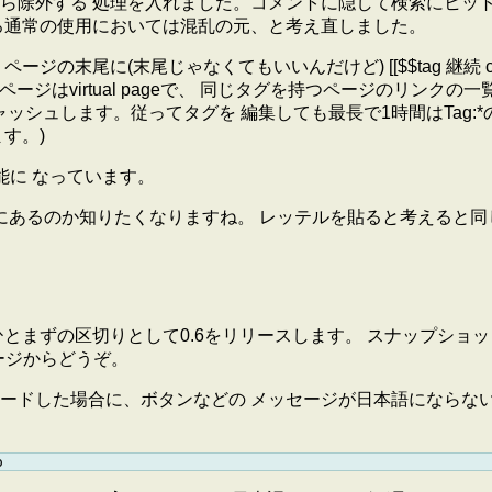
ら除外する 処理を入れました。コメントに隠して検索にヒット
ろ通常の使用においては混乱の元、と考え直しました。
末尾に(末尾じゃなくてもいいんだけど) [[$$tag 継続 ca
ジはvirtual pageで、 同じタグを持つページのリンク
ャッシュします。従ってタグを 編集しても最長で1時間はTag:*のペー
す。)
クセス可能に なっています。
にあるのか知りたくなりますね。 レッテルを貼ると考えると同
とまずの区切りとして0.6をリリースします。 スナップショッ
ージからどうぞ。
から0.6へアップグレードした場合に、ボタンなどの メッセージが日本語にな