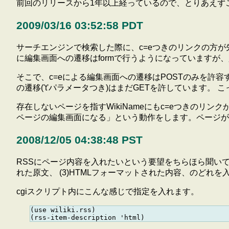
前回のリリースから1年以上経っているので、とりあえずここま
2009/03/16 03:52:58 PDT
サーチエンジンで検索した際に、c=eつきのリンクの方
に編集画面への遷移はformで行うようになっていますが、
そこで、c=eによる編集画面への遷移はPOSTのみを許
の遷移('t'パラメータつき)はまだGETを許しています。
存在しないページを指すWikiNameにもc=eつきのリ
ページの編集画面になる」という動作をします。ページが
2008/12/05 04:38:48 PST
RSSにページ内容を入れたいという要望をちらほら聞いていたの
れた原文、 (3)HTMLフォーマットされた内容、のどれを
cgiスクリプト内にこんな感じで指定を入れます。
(use wiliki.rss)
