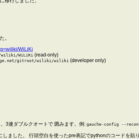
comに移行しました。
した。
i?p=wiliki/WiLiKi
(read-only)
/wiliki/WiLiKi
(developer only)
ge.net/gitroot/wiliki/wiliki
。
した。3連ダブルクオートで 囲みます。例:
gauche-config --recon
ました。 行頭空白を使ったpre表記でpythonのコードを