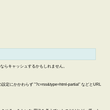
ようならキャッシュするかもしれません。
。
 "?c=rss&type=html-partial" などとURL