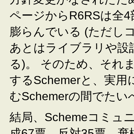
ページからR6RSは全
膨らんでいる (ただし
あとはライブラリや設
る)。 そのため、それ
するSchemerと、実
むSchemerの間でた
結局、Schemeコミ
成67票、反対35票、棄