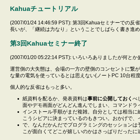
Kahuaチュートリアル
(2007/01/24 14:46:59 PST): 第3回Kahuaセミナー
長いが、「継続は力なり」ということでしばらく書き進め
第3回Kahuaセミナー終了
(2007/01/20 05:22:14 PST): いろい
運営側の大失態は、会場の一方の壁側のコンセントに繋が
な量の電気を使っているとは思えない(ノートPC 10台
個人的な反省はもっと多い。
紙資料を配るか、発表資料は
事前に公開しておく
べ
面やデモ画面がどんどん進んでしまい、コマンドラ
インストール手順がまだ複雑。自分としては相当に
こうシビアに決まっているのもきつい。おかげで、
で、なんだかんだでプログラミングのセッションは予
こが面白くてどこが嬉しいのかはさっぱりだったに