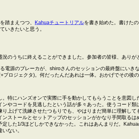
での反省を踏まえつつ、
Kahuaチュートリアル
を書き始めた。書けたの
ていきたいと思う。
ろありましたが何とか盛況のうちに終えることができました。参加者の皆
る電源のブレーカが、shiroさんのセッションの最終盤にい
程度+プロジェクタ)。何だったんだあれは一体。おかげでその後
し。特にハンズオンで実際に手を動かしてもらうことを意図し
インやコードを見逃したという話が多々あった。使うコード類
練り上げて洗練させたつもりでも、やはりまだ簡単に理解して
インストールとセットアップのセッションがかなり手間取るは
定した1/3ほどしかできなかった。これはあんまりだ。Kah
違いない。