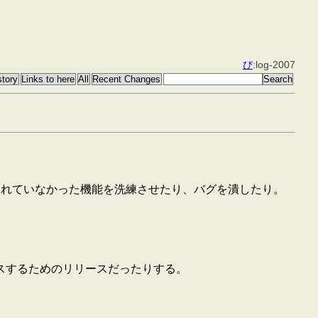
び
:log-2007
や練れていなかった機能を洗練させたり、バグを潰したり。
をリリースするためのリリースだったりする。