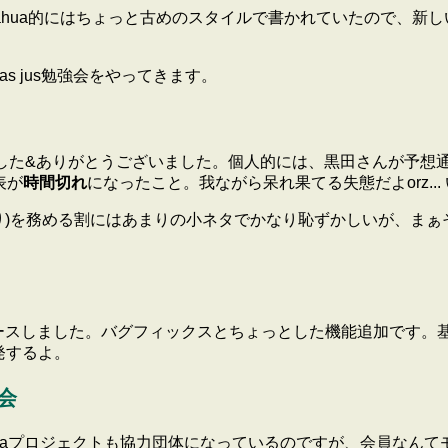
doki。Kahua的にはちょっと古めのスタイルで書かれていたの
s jus勉強会をやってきます。
た。皆様お疲れ様でした&ありがとうございました。個人的には、黒田さん
表が
時間切れ
になったこと。我ながら呆れ果てる失態だよorz..
参加予定。殿(しんがり)を務める割にはあまりの小ネタでかなり恥ずかしい
3をリリースしました。バグフィックスとちょっとした機能追加です。
発するよ。
強会
なりました。Kahuaプロジェクトも協力団体になっているのですが、会