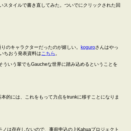
で、新しいスタイルで書き直してみた。ついでにクリックされた回
が予想通りのキャラクターだったのが嬉しい。
koguro
さんはやっ
. いちおう発表資料は
こちら
。
が、まぁそういう輩でもGaucheな世界に踏み込めるということを
基本的には、これをもって力点をtrunkに移すことになりま
員なんてモノは存在しないので、事前申込の上Kahuaプロジェクト