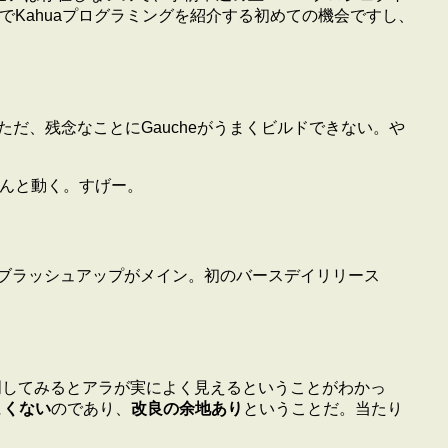
でKahuaプログラミングを紹介する初めての機会ですし、
て好み。 ただ、残念なことにGaucheがうまくビルドできない。や
aもちゃんと動く。すげー。
ahuaモードのブラッシュアップがメイン。初のバースデイリリース
は他人に説明してみるとアラが実によく見えるということがわかっ
よくない
のであり、
改良の余地あり
ということだ。当たり