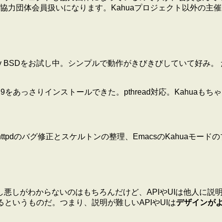
力団体会員扱いになります。Kahuaプロジェクト以外の主催
あってDragonFly BSDをお試し中。シンプルで動作がきびきびしてい
gsrcから0.8.9をあっさりインストールできた。pthread対応。Kahu
あったkahua-httpdのバグ修正とスケルトンの整理、EmacsのK
ってみなきゃその善し悪しがわからないのはもちろんだけど、APIやUI
というものだ。つまり、説明が難しいAPIやUIは
デザインが