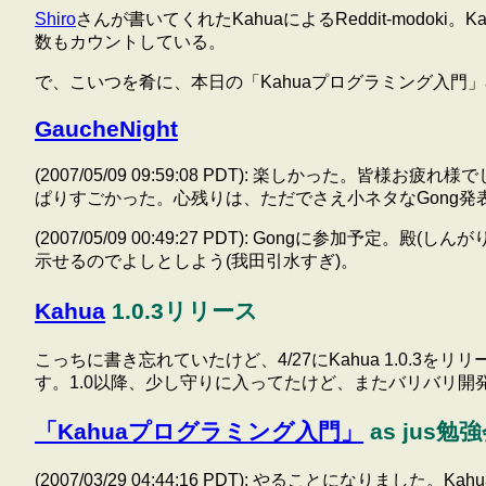
Shiro
さんが書いてくれたKahuaによるReddit-mo
数もカウントしている。
で、こいつを肴に、本日の「Kahuaプログラミング入門」a
GaucheNight
(2007/05/09 09:59:08 PDT): 楽しかっ
ぱりすごかった。心残りは、ただでさえ小ネタなGong発
(2007/05/09 00:49:27 PDT): Gongに
示せるのでよしとしよう(我田引水すぎ)。
Kahua
1.0.3リリース
こっちに書き忘れていたけど、4/27にKahua 1.0.
す。1.0以降、少し守りに入ってたけど、またバリバリ開
「Kahuaプログラミング入門」
as jus勉
(2007/03/29 04:44:16 PDT): やることに