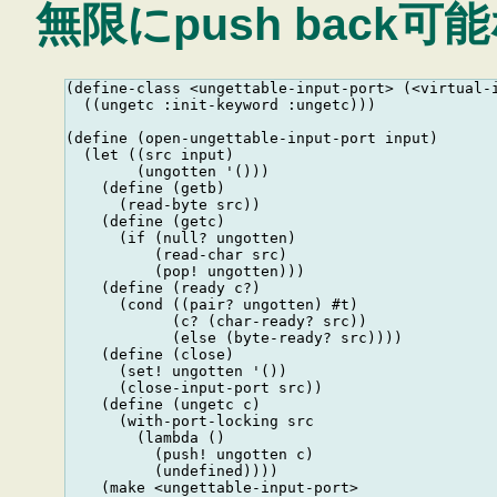
無限にpush back
(define-class <ungettable-input-port> (<virtual-i
  ((ungetc :init-keyword :ungetc)))

(define (open-ungettable-input-port input)

  (let ((src input)

        (ungotten '()))

    (define (getb)

      (read-byte src))

    (define (getc)

      (if (null? ungotten)

          (read-char src)

          (pop! ungotten)))

    (define (ready c?)

      (cond ((pair? ungotten) #t)

            (c? (char-ready? src))

            (else (byte-ready? src))))

    (define (close)

      (set! ungotten '())

      (close-input-port src))

    (define (ungetc c)

      (with-port-locking src

        (lambda ()

          (push! ungotten c)

          (undefined))))

    (make <ungettable-input-port>
