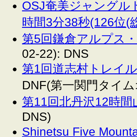
OSJ奄美ジャングルト
時間3分38秒(126位(総
第5回鎌倉アルプス
02-22): DNS
第1回道志村トレイ
DNF(第一関門タイ
第11回北丹沢12時
DNS)
Shinetsu Five Mo