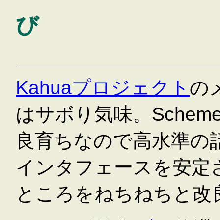
び
Kahuaプロジェクト
の
はサボり気味。Sche
良育ちなので高水準の
インタフェースを安定
ところをねちねちと改