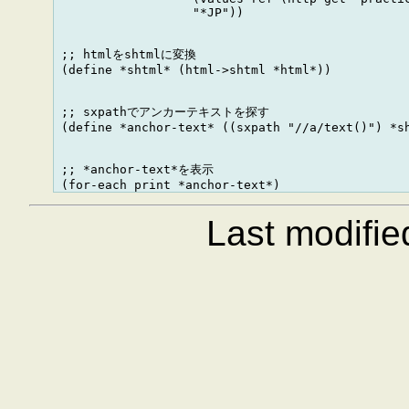
                   "*JP"))

 ;; htmlをshtmlに変換

 (define *shtml* (html->shtml *html*))

 ;; sxpathでアンカーテキストを探す

 (define *anchor-text* ((sxpath "//a/text()") *sh
 ;; *anchor-text*を表示

Last modifi