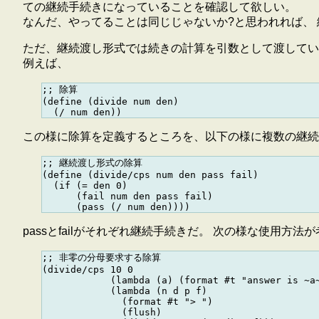
ての継続手続きになっていることを確認して欲しい。
なんだ、やってることは同じじゃないか?と思われれば、
ただ、継続渡し形式では続きの計算を引数として渡しているため、
例えば、
;; 除算

(define (divide num den)

この様に除算を定義するところを、以下の様に複数の継続
;; 継続渡し形式の除算

(define (divide/cps num den pass fail)

  (if (= den 0)

      (fail num den pass fail)

passとfailがそれぞれ継続手続きだ。 次の様な使用方
;; 非零の分母要求する除算

(divide/cps 10 0

            (lambda (a) (format #t "answer is ~a~
            (lambda (n d p f)

              (format #t "> ")

              (flush)
