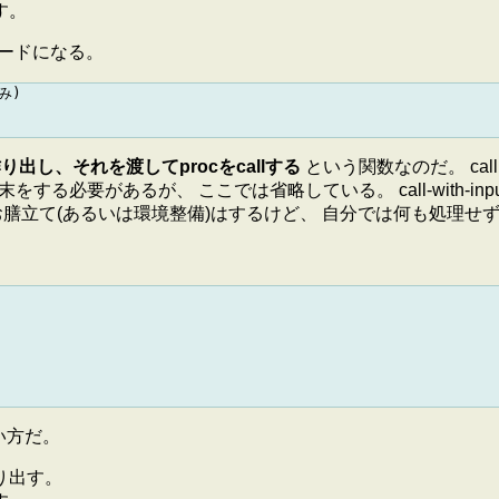
す。
次のコードになる。
)

出し、それを渡してprocをcallする
という関数なのだ。 call pr
末をする必要があるが、 ここでは省略している。 call-with-input
りのお膳立て(あるいは環境整備)はするけど、 自分では何も処理せずに
使い方だ。
り出す。