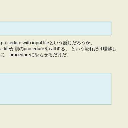
ocedure with input fileという感じだろうか。
-fileが別のprocedureをcallする、 という流れだけ理解し
、procedureにやらせるだけだ。