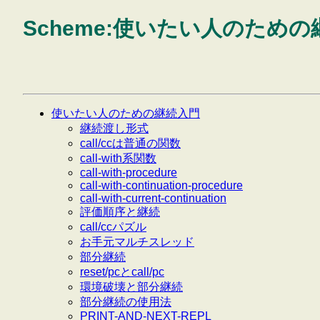
Scheme:使いたい人のため
使いたい人のための継続入門
継続渡し形式
call/ccは普通の関数
call-with系関数
call-with-procedure
call-with-continuation-procedure
call-with-current-continuation
評価順序と継続
call/ccパズル
お手元マルチスレッド
部分継続
reset/pcとcall/pc
環境破壊と部分継続
部分継続の使用法
PRINT-AND-NEXT-REPL