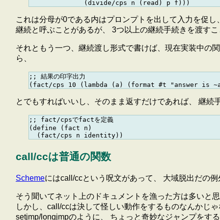
これは分母が0である内はプロンプトを出して入力を促し、 非零の
継続と呼ぶことがあるが、 3つ以上の継続手続きを渡す
それともう一つ、継続渡し形式で書けば、現在実装中の関数
ら、
;; 結果の印字出力

とでもすればいいし、そのまま返すだけであれば、 継続手続きとしてi
;; fact/cpsでfactを定義

(define (fact n)

call/ccは普通の関数
Scheme
にはcall/ccという呪文があって、 大域脱出
そう聞いてネット上のドキュメントを漁った方は多いと思
しかし、call/ccは決して怪しい動作をするものなんか
setjmp/longjmpのように、 ちょっと奇妙なジャン