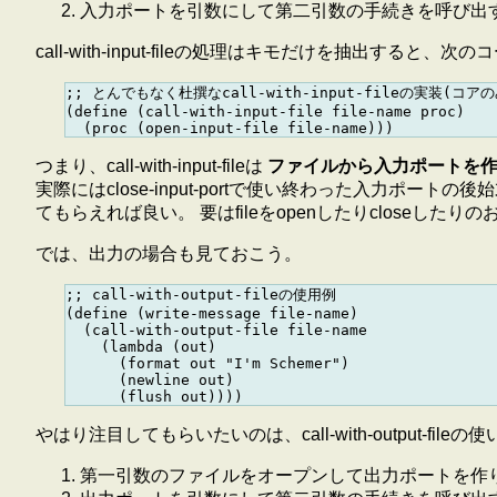
入力ポートを引数にして第二引数の手続きを呼び出
call-with-input-fileの処理はキモだけを抽出すると、
;; とんでもなく杜撰なcall-with-input-fileの実装(コアのみ
(define (call-with-input-file file-name proc)

つまり、call-with-input-fileは
ファイルから入力ポートを作り
実際にはclose-input-portで使い終わった入力ポートの後始
てもらえれば良い。 要はfileをopenしたりcloseした
では、出力の場合も見ておこう。
;; call-with-output-fileの使用例

(define (write-message file-name)

  (call-with-output-file file-name

    (lambda (out)

      (format out "I'm Schemer")

      (newline out)

やはり注目してもらいたいのは、call-with-output-fileの
第一引数のファイルをオープンして出力ポートを作