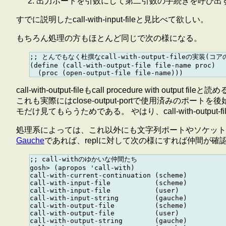
出力ポートを引数にして第二引数の手続きを呼び出
すでに説明したcall-with-input-fileと見比べて欲しい。
もちろん処理の方もほとんど同じで次の様になる。
;; とんでもなく杜撰なcall-with-output-fileの実装(コアの
(define (call-with-output-file file-name proc)

call-with-output-fileもcall procedure with output fil
これも実際にはclose-output-portで使用済みのポー
モだけ見てもらうためである。 やはり、call-with-output
処理系によっては、これ以外にも文字列ポートやソケットなど
Gauche
であれば、replに対して次の様にすれば仲間が確
;; call-withのゆかいな仲間たち

gosh> (apropos 'call-with)

call-with-current-continuation (scheme)

call-with-input-file           (scheme)

call-with-input-file           (user)

call-with-input-string         (gauche)

call-with-output-file          (scheme)

call-with-output-file          (user)

call-with-output-string        (gauche)
