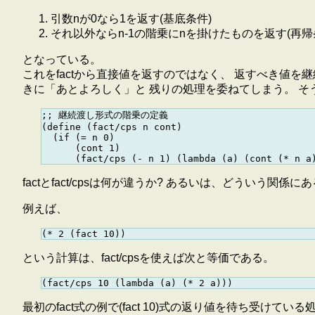
引数nが0なら1を返す(基底条件)
それ以外ならn-1の階乗にnを掛けたものを返す(再帰
となっている。
これをfactから直接値を返すのではなく、 返すべき値
きに「あとよろしく」と 残りの処理を委ねてしまう。 
;; 継続渡し形式の階乗の定義

(define (fact/cps n cont)

  (if (= n 0)

      (cont 1)

factとfact/cpsは何が違うか? あるいは、どういう関係に
例えば、
という計算は、fact/cpsを使えば次と等価である。
最初のfact式の例で(fact 10)式の返り値を待ち受けている処理