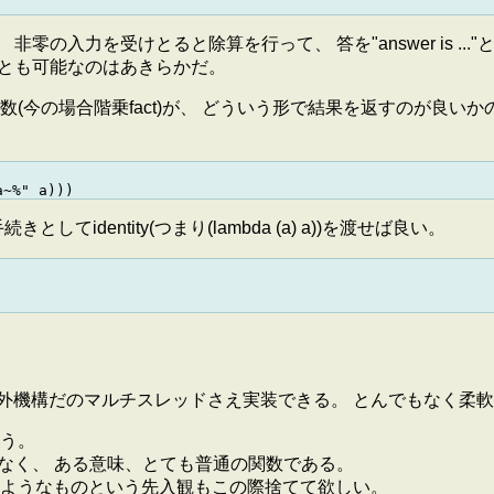
入力を受けとると除算を行って、 答を"answer is ..."と
ことも可能なのはあきらかだ。
(今の場合階乗fact)が、 どういう形で結果を返すのが良い
dentity(つまり(lambda (a) a))を渡せば良い。
だの例外機構だのマルチスレッドさえ実装できる。 とんでもなく
う。
じゃなく、 ある意味、とても普通の関数である。
プをするようなものという先入観もこの際捨てて欲しい。