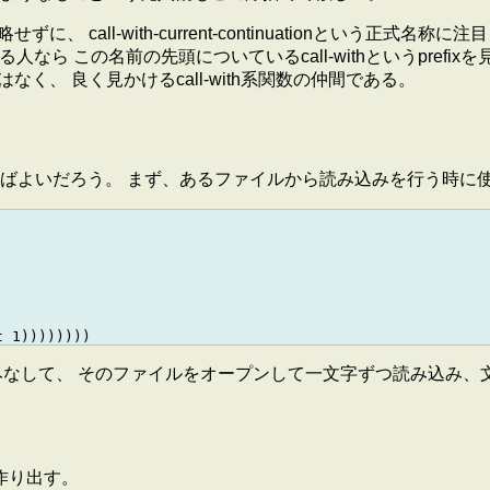
に、 call-with-current-continuationという
なら この名前の先頭についているcall-withというprefix
なく、 良く見かけるcall-with系関数の仲間である。
ばよいだろう。 まず、あるファイルから読み込みを行う時に
ル名とみなして、 そのファイルをオープンして一文字ずつ読み込み
作り出す。