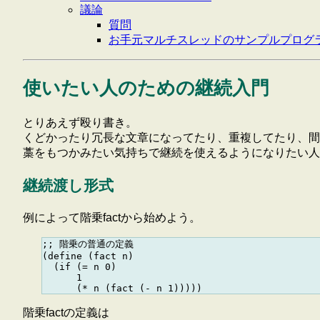
議論
質問
お手元マルチスレッドのサンプルプログ
使いたい人のための継続入門
とりあえず殴り書き。
くどかったり冗長な文章になってたり、重複してたり、間
藁をもつかみたい気持ちで継続を使えるようになりたい人
継続渡し形式
例によって階乗factから始めよう。
;; 階乗の普通の定義

(define (fact n)

  (if (= n 0)

      1

階乗factの定義は