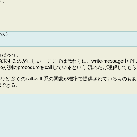
す。
み)

eと読めるだろう。
トを後始末するのが正しい。 ここでは代わりに、write-messag
-fileが別のprocedureをcallしているという 流れだけ理解し
 多くのcall-with系の関数が標準で提供されているものも
認できる。