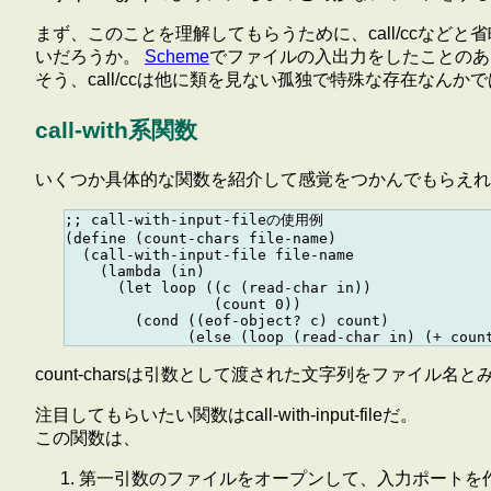
まず、このことを理解してもらうために、call/ccなどと省略せず
いだろうか。
Scheme
でファイルの入出力をしたことのある人
そう、call/ccは他に類を見ない孤独で特殊な存在なんかでは
call-with系関数
いくつか具体的な関数を紹介して感覚をつかんでもらえれ
;; call-with-input-fileの使用例

(define (count-chars file-name)

  (call-with-input-file file-name

    (lambda (in)

      (let loop ((c (read-char in))

                 (count 0))

        (cond ((eof-object? c) count)

count-charsは引数として渡された文字列をファイ
注目してもらいたい関数はcall-with-input-fileだ。
この関数は、
第一引数のファイルをオープンして、入力ポートを