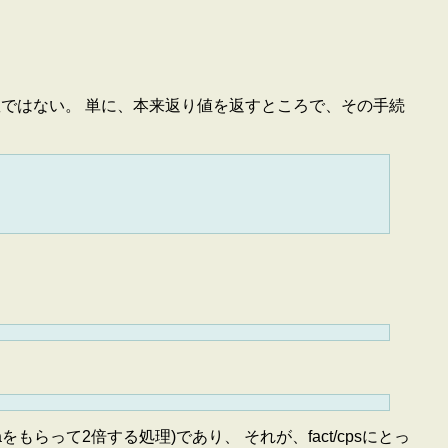
数ではない。 単に、本来返り値を返すところで、その手続
返り値aをもらって2倍する処理)であり、 それが、fact/cpsにとっ